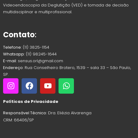
Videoendoscopia da Deglutição (VED) e tomada de decisão
multidisciplinar e multiprofissional.
Contato
:
Telefone
: (11) 3825-1154
Whatsapp
: (11) 98245-1644
E-mail
: sensus.orl@gmail.com
Endereço
: Rua Conselheiro Brotero, 1539 – sala 33 – São Paulo,
SP.
Políticas de Privacidade
Responsável Técnico
: Dra. Eliézia Alvarenga
CRM: 66406/SP