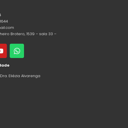
4
-1644
mail.com
heiro Brotero, 1539 – sala 33 –
idade
: Dra. Eliézia Alvarenga