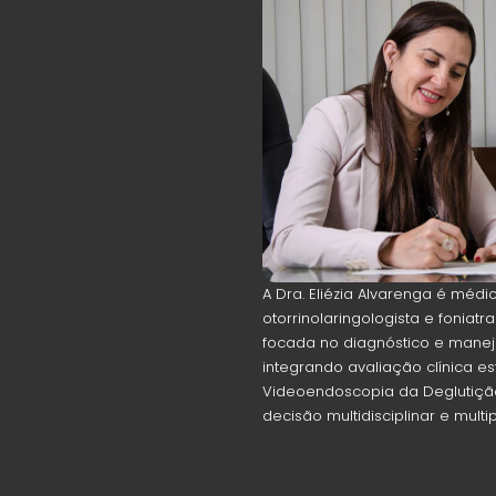
A Dra. Eliézia Alvarenga é médi
otorrinolaringologista e foniat
focada no diagnóstico e manejo 
integrando avaliação clínica es
Videoendoscopia da Deglutiçã
decisão multidisciplinar e multip