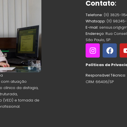
Contato
:
Telefone
: (11) 3825-115
Whatsapp
: (11) 98245
E-mail
: sensus.orl@g
Endereço
: Rua Consel
São Paulo, SP.
Políticas de Privac
ca
Responsável Técnico
ra com atuação
CRM: 66406/SP
clínico da disfagia,
truturada,
o (VED) e tomada de
rofissional.