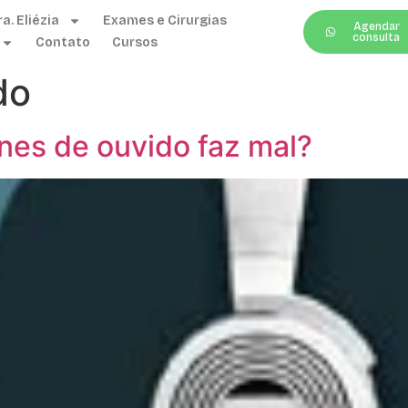
a. Eliézia
Exames e Cirurgias
Agendar
consulta
Contato
Cursos
do
nes de ouvido faz mal?