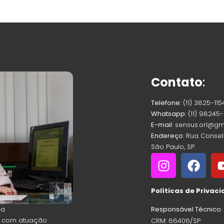
Contato
:
Telefone
: (11) 3825-115
Whatsapp
: (11) 98245
E-mail
: sensus.orl@g
Endereço
: Rua Consel
São Paulo, SP.
Políticas de Privac
ca
Responsável Técnico
ra com atuação
CRM: 66406/SP