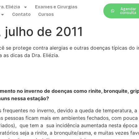
a. Eliézia
Exames e Cirurgias
Agendar
consulta
Contato
Cursos
 julho de 2011
ê se protege contra alergias e outras doenças típicas do 
 as dicas da Dra. Eliézia.
mento no inverno de doenças como rinite, bronquite, grip
omuns nessa estação?
s frequentes no inverno, devido a queda de temperatura, a
 as pessoas ficam mais em ambientes fechados, com pouca
esfriados), que tem a sua incidência aumentada nesta época
atórios seja a rinite, a bronquite/asma, e muitas vezes 