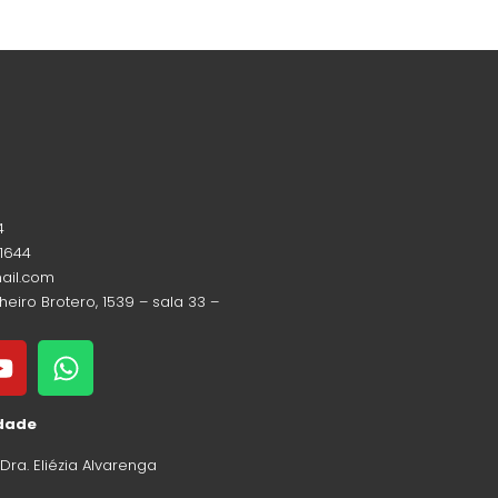
4
-1644
mail.com
heiro Brotero, 1539 – sala 33 –
idade
: Dra. Eliézia Alvarenga