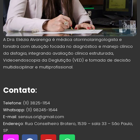
A Dra. Eliézia Alvarenga é médica otorrinolaringologista e
foniatra com atuação focada no diagnóstico e manejo clínico
da disfagia, integrando avaliação clínica estruturada,
Videoendoscopia da Deglutição (VED) e tomada de decisão
multidisciplinar e multiprofissional.
Contato
:
Telefone
: (11) 3825-1154
Whatsapp
: (11) 98245-1644
E-mail
: sensus.orl@gmail.com
Endereço
: Rua Conselheiro Brotero, 1539 – sala 33 – São Paulo,
SP.